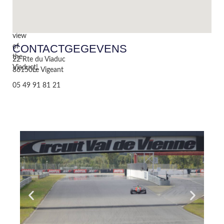
with
a
panoramic
view
CONTACTGEGEVENS
of
the
22 Rte du Viaduc
Viaduct!
86150
Le Vigeant
05 49 91 81 21