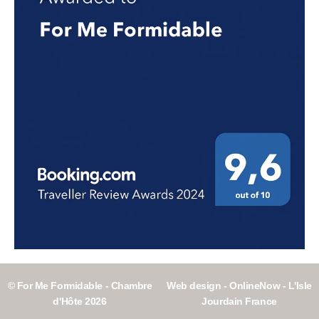
© For Me Formidable - Chambre
Web design - OnlineNow - L'Isle
d'Hôte 2026
Jourdain France