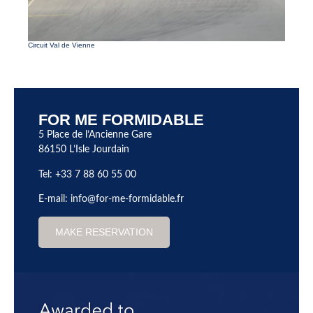
Parc de 
Circuit Val de Vienne
FOR ME FORMIDABLE
5 Place de l’Ancienne Gare
86150 L’Isle Jourdain
Tel: +33 7 88 60 55 00
E-mail:
info@for-me-formidable.fr
MAKE RESERVATION